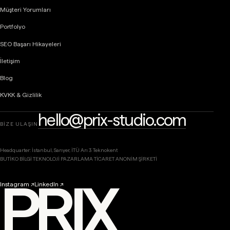
Müşteri Yorumları
Portfolyo
SEO Başarı Hikayeleri
İletişim
Blog
KVKK & Gizlilik
hello@prix-studio.com
BİZE ULAŞIN
Headquarter: İstanbul, Sarıyer, İTÜ Arı 3 Teknokent
BUTİKO BİLGİ TEKNOLOJİ PAZARLAMA TİCARET ANONİM ŞİRKETİ
PRIX
Instagram ↗
LinkedIn ↗