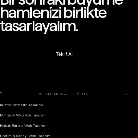
hamlenizi birlikte
tasarlayalım.
Teklif Al
WEB TASARIM — SEKTÖRLER
＋
Kuaför Web Site Tasarımı
Mimarlık Web Site Tasarımı
Hukuk Bürosu Web Tasarımı
Üretim & Sanayi Web Tasarımı