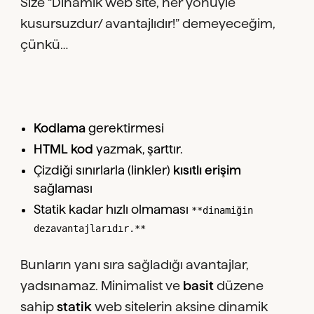
Size “Dinamik web site, her yönüyle
kusursuzdur/ avantajlıdır!” demeyeceğim,
çünkü…
Kodlama
gerektirmesi
HTML kod
yazmak, şarttır.
Çizdiği sınırlarla (linkler)
kısıtlı erişim
sağlaması
Statik kadar hızlı olmaması
**dinamiğin
dezavantajlarıdır.**
Bunların yanı sıra sağladığı avantajlar,
yadsınamaz. Minimalist ve
basit
düzene
sahip
statik
web sitelerin aksine dinamik