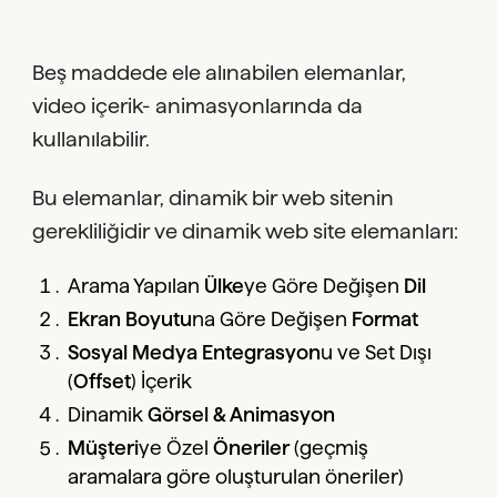
Beş maddede ele alınabilen elemanlar,
video içerik- animasyonlarında da
kullanılabilir.
Bu elemanlar, dinamik bir web sitenin
gerekliliğidir ve dinamik web site elemanları:
Arama Yapılan
Ülke
ye Göre Değişen
Dil
Ekran Boyutu
na Göre Değişen
Format
Sosyal Medya Entegrasyon
u ve Set Dışı
(
Offset
) İçerik
Dinamik
Görsel & Animasyon
Müşteri
ye Özel
Öneriler
(geçmiş
aramalara göre oluşturulan öneriler)