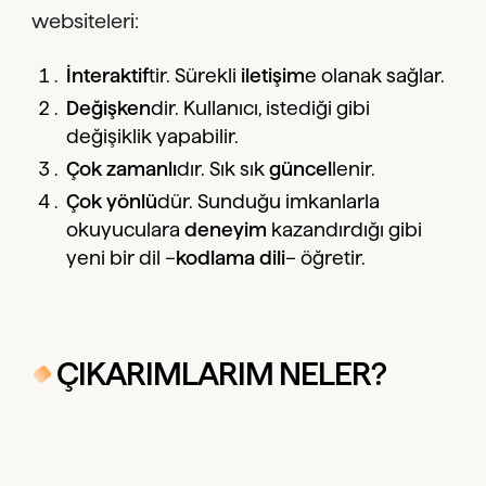
websiteleri:
İnteraktif
tir. Sürekli
iletişim
e olanak sağlar.
Değişken
dir. Kullanıcı, istediği gibi
değişiklik yapabilir.
Çok zamanlı
dır. Sık sık
güncel
lenir.
Çok yönlü
dür. Sunduğu imkanlarla
okuyuculara
deneyim
kazandırdığı gibi
yeni bir dil –
kodlama dili
– öğretir.
ÇIKARIMLARIM NELER?