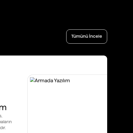
Tümünü İncele
ım
s,
aların
dır.