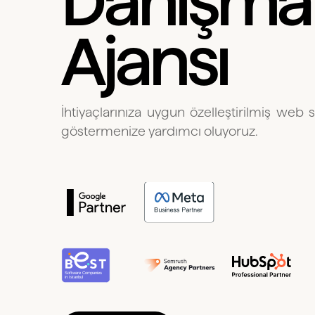
Danışman
Ajansı
İhtiyaçlarınıza uygun özelleştirilmiş web s
göstermenize yardımcı oluyoruz.