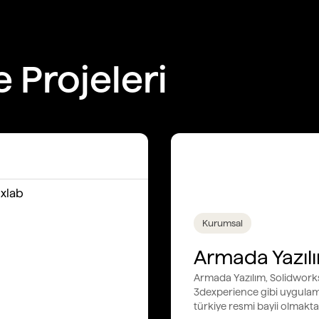
 Projeleri
Kurumsal
Armada Yazıl
Armada Yazılım, Solidwork
3dexperience gibi uygulam
türkiye resmi bayii olmakta