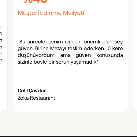
Müşteri Edinme Maliyeti
m.
ye
m
"Bu süreçte benim için en önemli olan şey
m
güven. Birine Meta'yı teslim ederken 10 kere
n
düşünüyordum ama güven konusunda
ın
sizinle böyle bir sorun yaşamadık."
Celil Çavdar
Zoka Restaurant