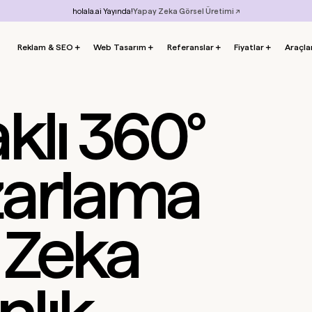
holala.ai Yayında!
Yapay Zeka Görsel Üretimi ↗
Reklam & SEO
＋
Web Tasarım
＋
Referanslar
＋
Fiyatlar
＋
Araçla
klı 360°
azarlama
 Zeka