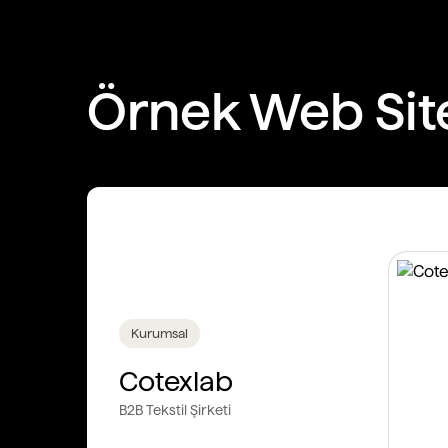
Örnek Web Site
Kurumsal
Cotexlab
B2B Tekstil Şirketi