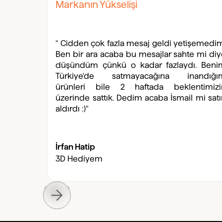
Markanın Yükselişi
" Cidden çok fazla mesaj geldi yetişemedi
Ben bir ara acaba bu mesajlar sahte mi di
düşündüm çünkü o kadar fazlaydı. Beni
Türkiye'de satmayacağına inandığı
ürünleri bile 2 haftada beklentimizi
üzerinde sattık. Dedim acaba İsmail mi sat
aldırdı :)"
İrfan Hatip
3D Hediyem
Slide 2 of 4.