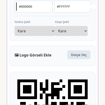
Nokta Şekli
Köşe Şekli
Dosya Seç
🖼️ Logo Görseli Ekle