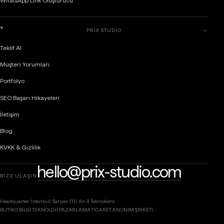
WhatsApp Link Oluşturucu
PRIX STUDIO
＋
Teklif Al
Müşteri Yorumları
Portfolyo
SEO Başarı Hikayeleri
İletişim
Blog
KVKK & Gizlilik
hello@prix-studio.com
BİZE ULAŞIN
Headquarter: İstanbul, Sarıyer, İTÜ Arı 3 Teknokent
BUTİKO BİLGİ TEKNOLOJİ PAZARLAMA TİCARET ANONİM ŞİRKETİ