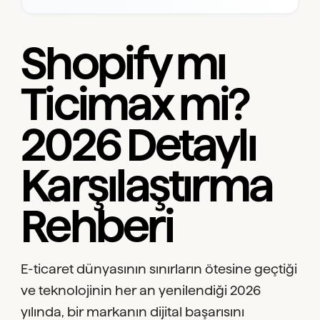
Shopify mı
Ticimax mi?
2026 Detaylı
Karşılaştırma
Rehberi
E-ticaret dünyasının sınırların ötesine geçtiği
ve teknolojinin her an yenilendiği 2026
yılında, bir markanın dijital başarısını