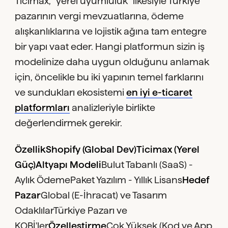
Ticimax, "yerel uyumluluk" ilkesiyle Türkiye
pazarının vergi mevzuatlarına, ödeme
alışkanlıklarına ve lojistik ağına tam entegre
bir yapı vaat eder. Hangi platformun sizin iş
modelinize daha uygun olduğunu anlamak
için, öncelikle bu iki yapının temel farklarını
ve sundukları ekosistemi
en iyi e-ticaret
platformları
analizleriyle birlikte
değerlendirmek gerekir.
ÖzellikShopify (Global Dev)Ticimax (Yerel
Güç)Altyapı Modeli
Bulut Tabanlı (SaaS) -
Aylık ÖdemePaket Yazılım - Yıllık Lisans
Hedef
Pazar
Global (E-İhracat) ve Tasarım
OdaklılarTürkiye Pazarı ve
KOBİ'ler
Özelleştirme
Çok Yüksek (Kod ve App