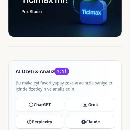
AI Özeti & Analiz
YENİ
Bu makaleyi favori yapay zeka aracınızla saniyeler
içinde özetleyin ve analiz edin.
ChatGPT
Grok
Perplexity
Claude