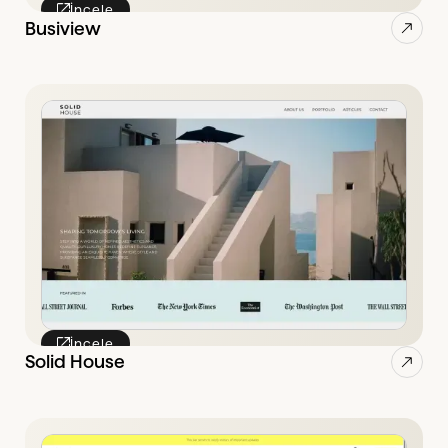
İncele
Busiview
İncele
Solid House