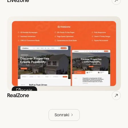
Livezone
İncele
RealZone
Sonraki