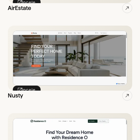
İncele
AirEstate
İncele
Nusty