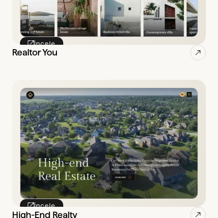
İncele
Realtor You
İncele
High-End Realty