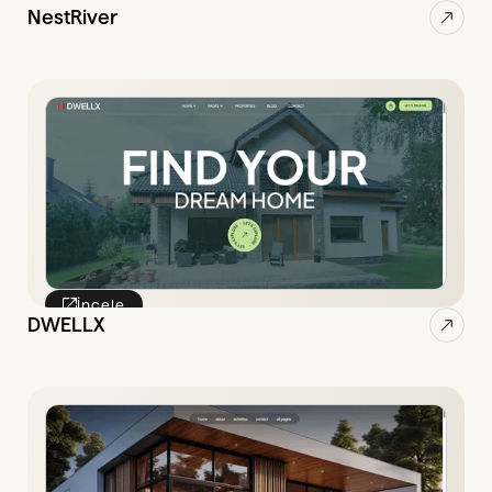
NestRiver
İncele
DWELLX