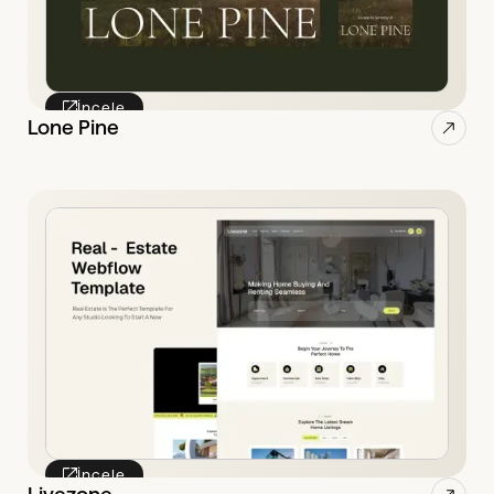
İncele
Lone Pine
İncele