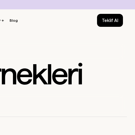
Teklif Al
r
＋
Blog
rnekleri