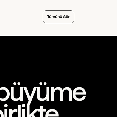
Tümünü Gör
i büyüme
rlikte