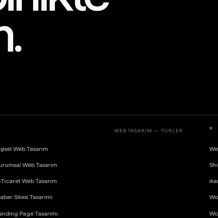
m.
WEB TASARIM — TÜRLER
işisel Web Tasarım
We
urumsal Web Tasarım
Sho
-Ticaret Web Tasarım
ika
aber Sitesi Tasarımı
Wo
anding Page Tasarımı
Wo