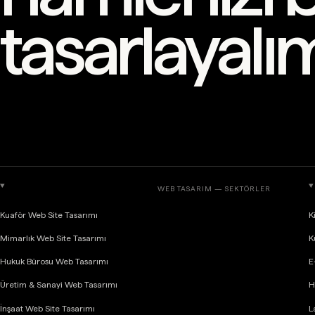
tasarlayalı
WEB TASARIM — SEKTÖRLER
Kuaför Web Site Tasarımı
K
Mimarlık Web Site Tasarımı
K
Hukuk Bürosu Web Tasarımı
E
Üretim & Sanayi Web Tasarımı
H
İnşaat Web Site Tasarımı
L