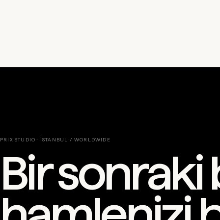
PRIX STUDIO · İSTANBUL / WORLDWIDE
Bir sonrak
hamlenizi bi