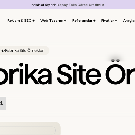
holala.ai Yayında!
Yapay Zeka Görsel Üretimi ↗
Reklam & SEO
＋
Web Tasarım
＋
Referanslar
＋
Fiyatlar
＋
Araçla
ri
>
Fabrika Site Örnekleri
rika Site Ö
d.