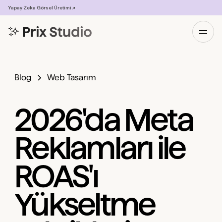
Yapay Zeka Görsel Üretimi ↗
Blog
Web Tasarım
2026'da Meta
Reklamları ile
ROAS'ı
Yükseltme