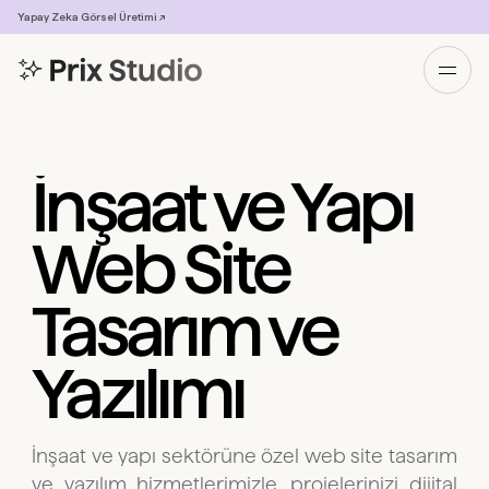
Yapay Zeka Görsel Üretimi ↗
İnşaat ve Yapı
Web Site
Tasarım ve
Yazılımı
İnşaat ve yapı sektörüne özel web site tasarım
ve yazılım hizmetlerimizle, projelerinizi dijital