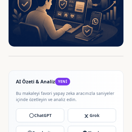
AI Özeti & Analiz
YENİ
Bu makaleyi favori yapay zeka aracınızla saniyeler
içinde özetleyin ve analiz edin.
ChatGPT
Grok