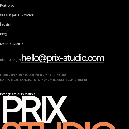
Portfolyo
SEO Başarı Hikayeleri
İletişim
Blog
KVKK & Gizlilik
hello@prix-studio.com
BİZE ULAŞIN
Headquarter: İstanbul, Sarıyer, İTÜ Arı 3 Teknokent
BUTİKO BİLGİ TEKNOLOJİ PAZARLAMA TİCARET ANONİM ŞİRKETİ
PRIX
Instagram ↗
LinkedIn ↗