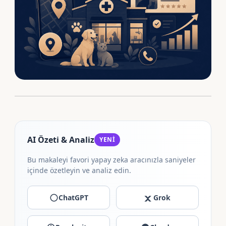
AI Özeti & Analiz
YENİ
Bu makaleyi favori yapay zeka aracınızla saniyeler
içinde özetleyin ve analiz edin.
ChatGPT
Grok