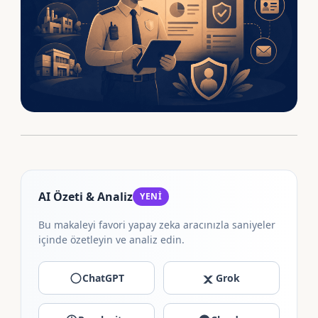
AI Özeti & Analiz
YENİ
Bu makaleyi favori yapay zeka aracınızla saniyeler
içinde özetleyin ve analiz edin.
ChatGPT
Grok