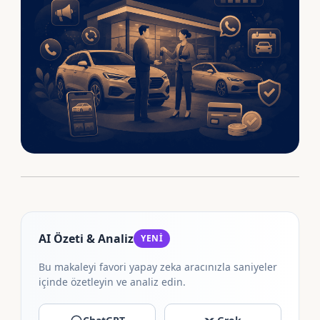
AI Özeti & Analiz
YENİ
Bu makaleyi favori yapay zeka aracınızla saniyeler
içinde özetleyin ve analiz edin.