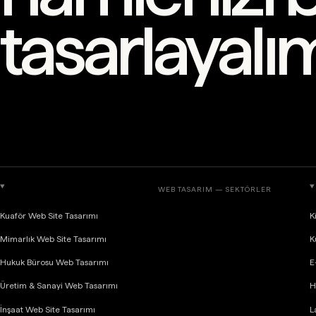
tasarlayalı
WEB TASARIM — SEKTÖRLER
Kuaför Web Site Tasarımı
K
Mimarlık Web Site Tasarımı
K
Hukuk Bürosu Web Tasarımı
E
Üretim & Sanayi Web Tasarımı
H
İnşaat Web Site Tasarımı
L