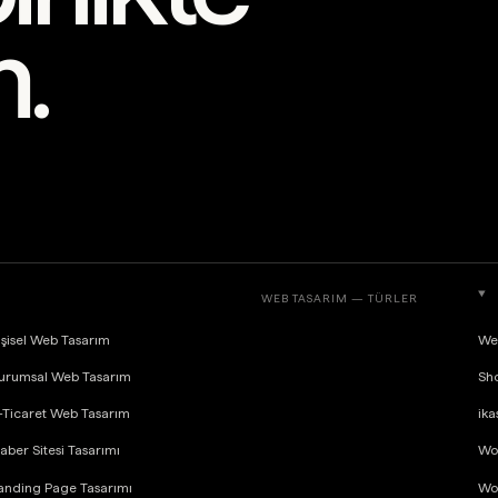
m.
WEB TASARIM — TÜRLER
işisel Web Tasarım
We
urumsal Web Tasarım
Sho
-Ticaret Web Tasarım
ika
aber Sitesi Tasarımı
Wo
anding Page Tasarımı
Wo