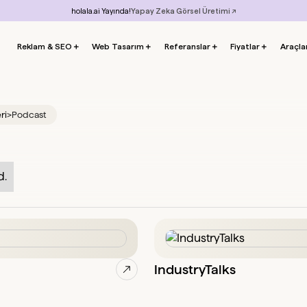
holala.ai Yayında!
Yapay Zeka Görsel Üretimi ↗
Reklam & SEO
＋
Web Tasarım
＋
Referanslar
＋
Fiyatlar
＋
Araçla
ri
>
Podcast
d.
IndustryTalks