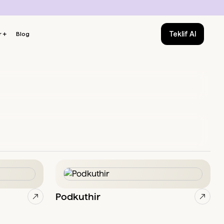
Teklif Al
r
＋
Blog
Podkuthir