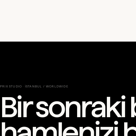
PRIX STUDIO · İSTANBUL / WORLDWIDE
Bir sonrak
hamlenizi bi