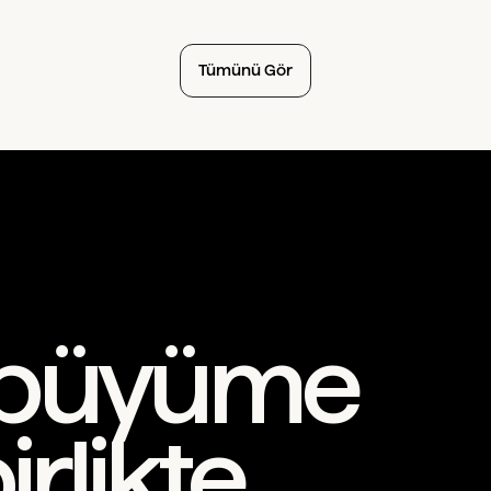
Tümünü Gör
i büyüme
rlikte