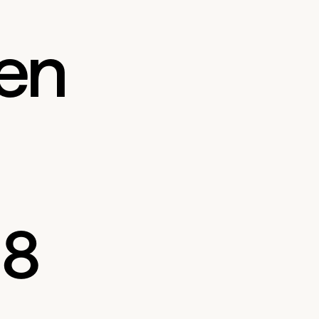
en
 8