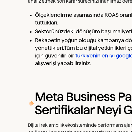
analiz etmek, son karar sürecinizi inanılmaz dere
Ölçeklendirme aşamasında ROAS oranlarını
tuttukları.
Sektörünüzdeki dönüşüm başı maliyetler
Rekabetin yoğun olduğu kampanya döne
yönettikleri.Tüm bu dijital yetkinlikleri
için güvenilir bir
türkiyenin en iyi googl
alışverişi yapabilirsiniz.
Meta Business Par
Sertifikalar Neyi 
Dijital reklamcılık ekosisteminde performans ajan