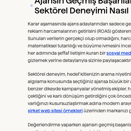
Ajansın Geçmiş Başarılar
Sektörel Deneyimi Nasıl 
Karar aşamasında ajans adaylarından sadece gen
reklam harcamalarının getirisini (ROAS) gösteren d
Sunulan verilerin gerçekçi olup olmadığını, harc
matematiksel tutarlılığı ve büyüme ivmesini incel
her adımında şeffaf iletişim kuran bir
sosyal med
gizlemek yerine detaylarıyla sizinle paylaşacaktır
Sektörel deneyim, hedef kitlenizin arama niyetini
algılama konusunda seçtiğiniz ajansa büyük bir an
benzer dikeyde kampanyalar yönetmiş ekipler, ha
çektiğini ve karlı dönüşüm getirdiğini çok öncede
varlığınızı kusursuzlaştırmak adına modern arayüz
şirket web sitesi örnekleri
üzerinden markanızı gö
Değerlendirme yaparken ajansın geçmiş başarıla