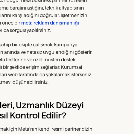
sunduğu meta business partner rozetleri
cama barajını aştığını, teknik altyapısının
ını karşıladığını doğrular. İşletmenizin
n önce bir
meta reklam danışmanlığı
ylıca sorgulayabilirsiniz.
a sahip bir ekiple çalışmak, kampanya
n anında ve hatasız uygulandığını gösterir.
eta testlerine ve özel müşteri destek
ı bir şekilde erişim sağlarlar. Kurumsal
tları web tarafında da yakalamak isterseniz
tmeyi düşünebilirsiniz.
leri, Uzmanlık Düzeyi
ıl Kontrol Edilir?
ak için Meta’nın kendi resmi partner dizini