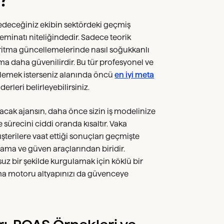
 edeceğiniz ekibin sektördeki geçmiş
teminatı niteliğindedir. Sadece teorik
lgoritma güncellemelerinde nasıl soğukkanlı
ima daha güvenilirdir. Bu tür profesyonel ve
celemek isterseniz alanında öncü
en iyi meta
erleri belirleyebilirsiniz.
racak ajansın, daha önce sizin iş modelinize
sürecini ciddi oranda kısaltır. Vaka
üşterilere vaat ettiği sonuçları geçmişte
rlama ve güven araçlarından biridir.
z bir şekilde kurgulamak için köklü bir
ama motoru altyapınızı da güvenceye