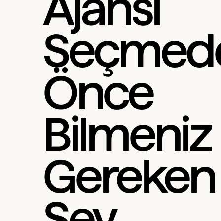
Ajansı
Seçmed
Önce
Bilmeniz
Gereken
Şey