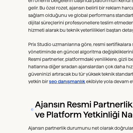
en önemli belgelerin başında platformun kendi 
gelir. Bu özel rozet, ajansın belirli bir reklam har
sağlam olduğunu ve global performans standartlar
dijital süreçlerini profesyonellere teslim etmede
hizmeti alarak bu teknik yeterlilikleri baştan deta
Prix Studio uzmanlarına göre, resmi sertifikalar
yönetiminde en güncel algoritma değişikliklerini
Resmi partnerler, platformdaki yeniliklere, gizli b
hatlarına diğer sıradan ajanslardan çok daha hızl
güveninizi artıracak bu tür yüksek teknik standar
yetkin bir
seo danışmanlık
ekibiyle yola devam e
Ajansın Resmi Partnerlik
ve Platform Yetkinliği Nas
Ajansın partnerlik durumunu net olarak doğrulam