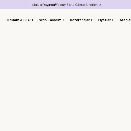
holala.ai Yayında!
Yapay Zeka Görsel Üretimi ↗
Reklam & SEO
＋
Web Tasarım
＋
Referanslar
＋
Fiyatlar
＋
Araçla