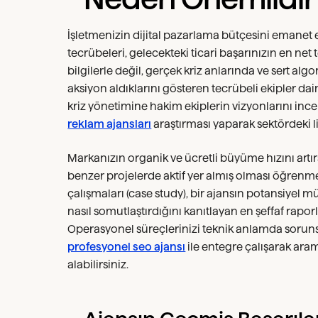
İşletmenizin dijital pazarlama bütçesini emanet
tecrübeleri, gelecekteki ticari başarınızın en net 
bilgilerle değil, gerçek kriz anlarında ve sert a
aksiyon aldıklarını gösteren tecrübeli ekipler da
kriz yönetimine hakim ekiplerin vizyonlarını in
reklam ajansları
araştırması yaparak sektördeki lid
Markanızın organik ve ücretli büyüme hızını artı
benzer projelerde aktif yer almış olması öğrenme 
çalışmaları (case study), bir ajansın potansiyel m
nasıl somutlaştırdığını kanıtlayan en şeffaf rapo
Operasyonel süreçlerinizi teknik anlamda sorunsu
profesyonel seo ajansı
ile entegre çalışarak ar
alabilirsiniz.