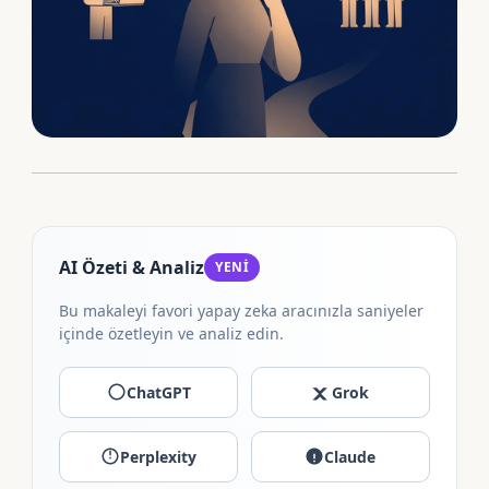
AI Özeti & Analiz
YENİ
Bu makaleyi favori yapay zeka aracınızla saniyeler
içinde özetleyin ve analiz edin.
ChatGPT
Grok
Perplexity
Claude