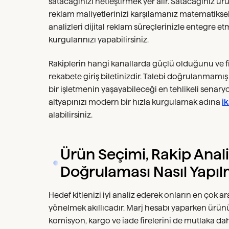
satacağınızı netleştirmek yer alır. Satacağınız ü
reklam maliyetlerinizi karşılamanız matematiksel 
analizleri dijital reklam süreçlerinizle entegre et
kurgularınızı yapabilirsiniz.
Rakiplerin hangi kanallarda güçlü olduğunu ve fi
rekabete giriş biletinizdir. Talebi doğrulanmamış
bir işletmenin yaşayabileceği en tehlikeli senary
altyapınızı modern bir hızla kurgulamak adına
i
alabilirsiniz.
Ürün Seçimi, Rakip Anali
Doğrulaması Nasıl Yapıl
Hedef kitlenizi iyi analiz ederek onların en çok a
yönelmek akıllıcadır. Marj hesabı yaparken ürünün
komisyon, kargo ve iade firelerini de mutlaka dahi