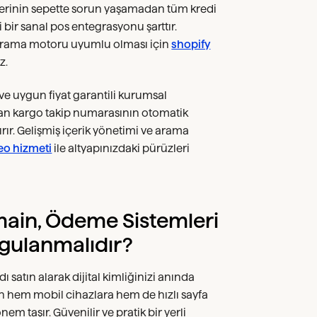
erinin sepette sorun yaşamadan tüm kredi
i bir sanal pos entegrasyonu şarttır.
e arama motoru uyumlu olması için
shopify
z.
t ve uygun fiyat garantili kurumsal
i an kargo takip numarasının otomatik
rır. Gelişmiş içerik yönetimi ve arama
eo hizmeti
ile altyapınızdaki pürüzleri
main, Ödeme Sistemleri
urgulanmalıdır?
dı satın alarak dijital kimliğinizi anında
un hem mobil cihazlara hem de hızlı sayfa
 taşır. Güvenilir ve pratik bir yerli