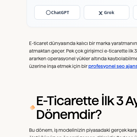
ChatGPT
Grok
E-ticaret dünyasında kalıcı bir marka yaratmanın s
atmaktan geçer. Pek çok girişimci e-ticarette il
ararken operasyonel yükler altında kaybolabilme
üzerine inşa etmek için bir
profesyonel seo ajans
E-Ticarette İlk 3 A
Dönemdir?
Bu dönem, iş modelinizin piyasadaki gerçek karşı