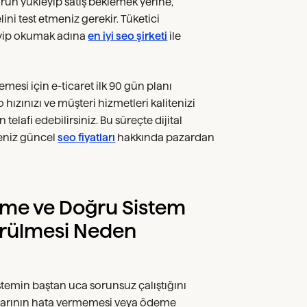
ün yükleyip satış beklemek yerine,
ini test etmeniz gerekir. Tüketici
leyip okumak adına
en iyi seo şirketi
ile
mesi için e-ticaret ilk 90 gün planı
o hızınızı ve müşteri hizmetleri kalitenizi
elafi edebilirsiniz. Bu süreçte dijital
seniz güncel
seo fiyatları
hakkında pazardan
nme ve Doğru Sistem
örülmesi Neden
temin baştan uca sorunsuz çalıştığını
onlarının hata vermemesi veya ödeme