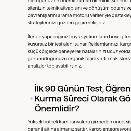
ölçtüğünüz en önemli zaman dilimidir. Sadece ür
sitenizin teknik altyapısını ve dönüşüm potansiyel
davranışlarını arama motoru verileriyle destek
stratejilerinizi gözden geçirmelisiniz.
İleride yapacağınız büyük yatırımların boşa gitme
kusursuz bir test alanı sunar. Reklamlarınızı, karg
küçük ölçekte deneyerek hatalarınızı ucuz yoldan t
görünürlüğünüzü organik olarak artırmak ister
analizler toplayabilirsiniz.
İlk 90 Günün Test, Öğre
Kurma Süreci Olarak G
Önemlidir?
Yüksek bütçeli kampanyalara girmeden önce, sis
garanti altına almanız şarttır. Kargo entegrasy