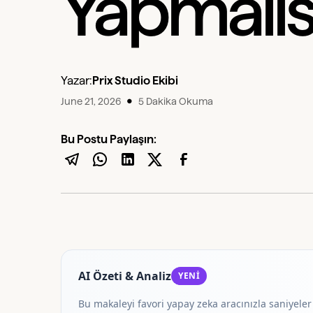
Yapmalıs
Yazar:
Prix Studio Ekibi
•
June 21, 2026
5 Dakika Okuma
Bu Postu Paylaşın:
AI Özeti & Analiz
YENİ
Bu makaleyi favori yapay zeka aracınızla saniyeler 