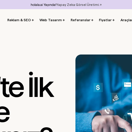
holala.ai Yayında!
Yapay Zeka Görsel Üretimi ↗
Reklam & SEO
＋
Web Tasarım
＋
Referanslar
＋
Fiyatlar
＋
Araçla
te İlk
e