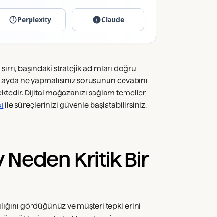
Perplexity
Claude
ırrı, başındaki stratejik adımları doğru
k 3 ayda ne yapmalısınız sorusunun cevabını
ktedir. Dijital mağazanızı sağlam temeller
ı
ile süreçlerinizi güvenle başlatabilirsiniz.
y Neden Kritik Bir
lığını gördüğünüz ve müşteri tepkilerini