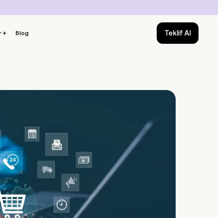
Teklif Al
r
＋
Blog