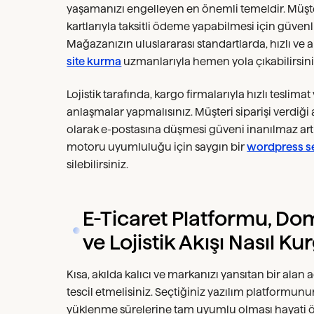
yaşamanızı engelleyen en önemli temeldir. Müşt
kartlarıyla taksitli ödeme yapabilmesi için güvenl
Mağazanızın uluslararası standartlarda, hızlı v
site kurma
uzmanlarıyla hemen yola çıkabilirsini
Lojistik tarafında, kargo firmalarıyla hızlı teslima
anlaşmalar yapmalısınız. Müşteri siparişi verdiğ
olarak e-postasına düşmesi güveni inanılmaz artı
motoru uyumluluğu için saygın bir
wordpress s
silebilirsiniz.
E-Ticaret Platformu, Do
ve Lojistik Akışı Nasıl K
Kısa, akılda kalıcı ve markanızı yansıtan bir alan a
tescil etmelisiniz. Seçtiğiniz yazılım platformun
yüklenme sürelerine tam uyumlu olması hayati önem