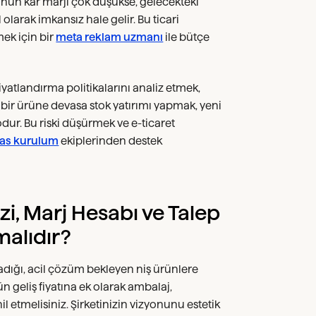
rünün kâr marjı çok düşükse, gelecekteki
olarak imkansız hale gelir. Bu ticari
mek için bir
meta reklam uzmanı
ile bütçe
yatlandırma politikalarını analiz etmek,
 bir ürüne devasa stok yatırımı yapmak, yeni
odur. Bu riski düşürmek ve e-ticaret
kas kurulum
ekiplerinden destek
zi, Marj Hesabı ve Talep
malıdır?
radığı, acil çözüm bekleyen niş ürünlere
 geliş fiyatına ek olarak ambalaj,
l etmelisiniz. Şirketinizin vizyonunu estetik