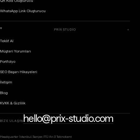
QR Kod Oluşturucu
WhatsApp Link Oluşturucu
PRIX STUDIO
＋
Teklif Al
Müşteri Yorumları
Portfolyo
SEO Başarı Hikayeleri
İletişim
Blog
KVKK & Gizlilik
hello@prix-studio.com
BİZE ULAŞIN
Headquarter: İstanbul, Sarıyer, İTÜ Arı 3 Teknokent