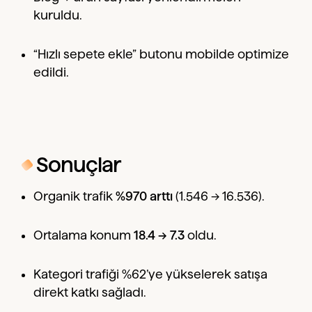
kuruldu.
“Hızlı sepete ekle” butonu mobilde optimize
edildi.
Sonuçlar
Organik trafik
%970 arttı
(1.546 → 16.536).
Ortalama konum
18.4 → 7.3
oldu.
Kategori trafiği %62’ye yükselerek satışa
direkt katkı sağladı.