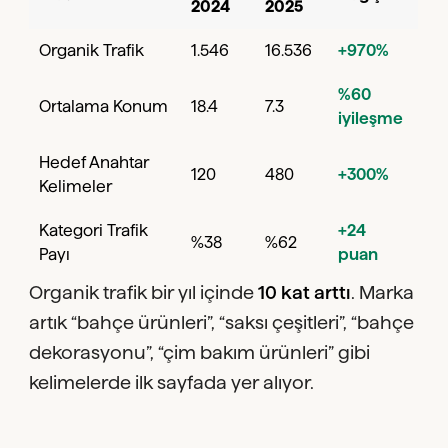
2024
2025
Organik Trafik
1.546
16.536
+970%
%60
Ortalama Konum
18.4
7.3
iyileşme
Hedef Anahtar
120
480
+300%
Kelimeler
Kategori Trafik
+24
%38
%62
Payı
puan
Organik trafik bir yıl içinde
10 kat arttı
. Marka
artık “bahçe ürünleri”, “saksı çeşitleri”, “bahçe
dekorasyonu”, “çim bakım ürünleri” gibi
kelimelerde ilk sayfada yer alıyor.