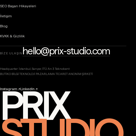
SEO Başarı Hikayeleri
İletişim
Blog
KVKK & Gizlilik
hello@prix-studio.com
BİZE ULAŞIN
Headquarter: İstanbul, Sarıyer, İTÜ Arı 3 Teknokent
BUTİKO BİLGİ TEKNOLOJİ PAZARLAMA TİCARET ANONİM ŞİRKETİ
PRIX
Instagram ↗
LinkedIn ↗
STUDIO