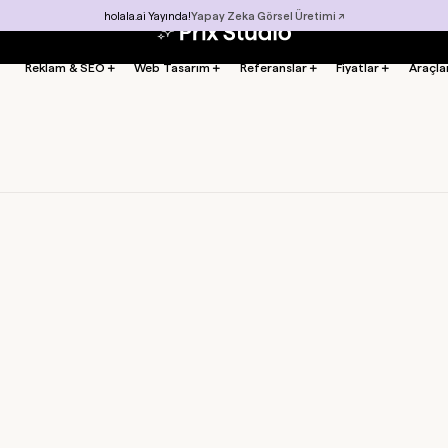
holala.ai Yayında!
Yapay Zeka Görsel Üretimi ↗
Reklam & SEO
＋
Web Tasarım
＋
Referanslar
＋
Fiyatlar
＋
Araçla