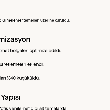
rik Kümeleme”
temelleri üzerine kuruldu.
imizasyon
zmet bölgeleri optimize edildi.
aretlemeleri eklendi.
ları %40 küçültüldü.
 Yapısı
“ofis yenileme” gibi alt temalarda