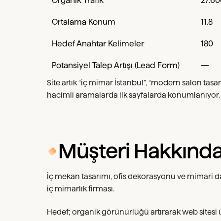
Organik Trafik
27.6
Ortalama Konum
11.8
Hedef Anahtar Kelimeler
180
Potansiyel Talep Artışı (Lead Form)
—
Site artık “iç mimar İstanbul”, “modern salon tasa
hacimli aramalarda ilk sayfalarda konumlanıyor.
Müşteri Hakkınd
İç mekan tasarımı, ofis dekorasyonu ve mimari d
iç mimarlık firması.
Hedef; organik görünürlüğü artırarak web sitesi