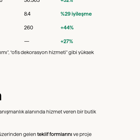
06
36.363
+32%
8.4
%29 iyileşme
260
+44%
—
+27%
rımı”, “ofis dekorasyon hizmeti” gibi yüksek
a
anışmanlık alanında hizmet veren bir butik
 üzerinden gelen
teklif formlarını
ve proje