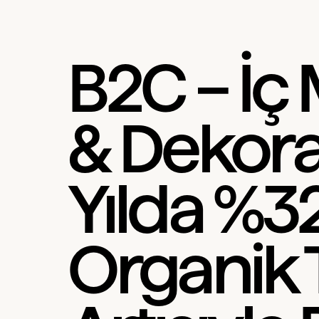
B2C – İç
& Dekora
Yılda %3
Organik T