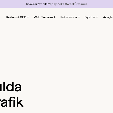
holala.ai Yayında!
Yapay Zeka Görsel Üretimi ↗
Reklam & SEO
＋
Web Tasarım
＋
Referanslar
＋
Fiyatlar
＋
Araçla
ılda
afik