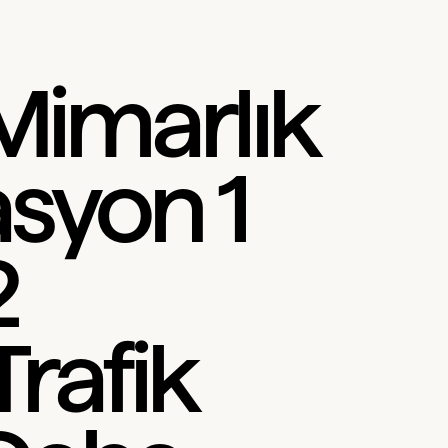
 Mimarlık
syon 1
2
rafik