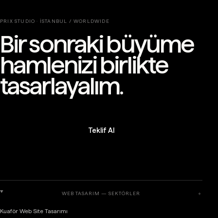
PRIX STUDIO · İSTANBUL / WORLDWIDE
Bir sonraki büyüme
hamlenizi birlikte
tasarlayalım.
Teklif Al
WEB TASARIM — SEKTÖRLER
＋
Kuaför Web Site Tasarımı