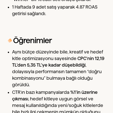
1 Haftada 9 adet satış yaparak 4.87 ROAS
getirisi sağlandı.
Öğrenimler
Aynı bütçe düzeyinde bile, kreatif ve hedef
kitle optimizasyonu sayesinde
CPC’nin 12,19
TL’den 5,35 TL’ye kadar düşebildiği
,
dolayısıyla performansın tamamen “doğru
kombinasyonu” bulmaya bağlı olduğu
görüldü.
CTR’ın bazı kampanyalarda
%1’in üzerine
çıkması
, hedef kitleye uygun görsel ve
mesaj kullanıldığında yeni/soğuk kitlelerde
bile hızlı ilgi çekmenin mümkün olduğunu