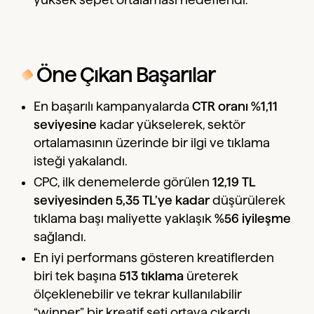
Öne Çıkan Başarılar
En başarılı kampanyalarda
CTR oranı %1,11
seviyesine
kadar yükselerek, sektör
ortalamasının üzerinde bir ilgi ve tıklama
isteği yakalandı.
CPC, ilk denemelerde görülen
12,19 TL
seviyesinden 5,35 TL’ye kadar
düşürülerek
tıklama başı maliyette yaklaşık
%56 iyileşme
sağlandı.
En iyi performans gösteren kreatiflerden
biri tek başına
513 tıklama
üreterek
ölçeklenebilir ve tekrar kullanılabilir
“winner” bir kreatif seti ortaya çıkardı.