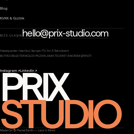
Blog
KVKK & Gizlilik
hello@prix-studio.com
BİZE ULAŞIN
Headquarter: İstanbul, Sarıyer, İTÜ Arı 3 Teknokent
BUTİKO BİLGİ TEKNOLOJİ PAZARLAMA TİCARET ANONİM ŞİRKETİ
PRIX
Instagram ↗
LinkedIn ↗
STUDIO
Made On 🌎 Planet Earth — Less Is More.