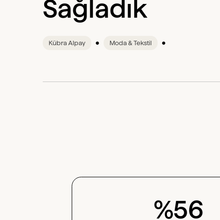
Sağladık
•
•
Kübra Alpay
Moda & Tekstil
%56