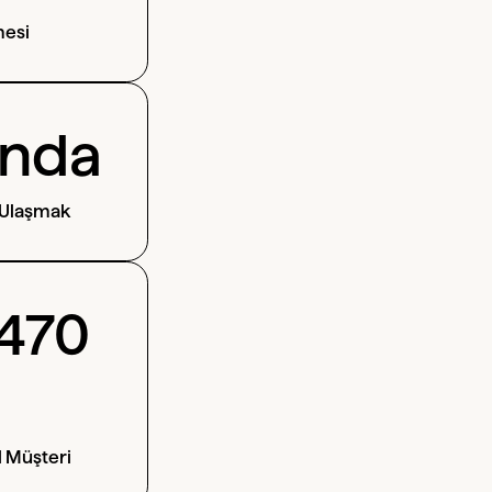
mesi
ında
 Ulaşmak
470
l Müşteri