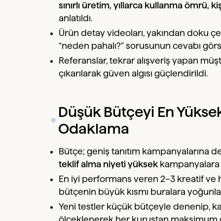
sınırlı üretim, yıllarca kullanma ömrü, k
anlatıldı.
Ürün detay videoları, yakından doku çe
“neden pahalı?” sorusunun cevabı görsel
Referanslar, tekrar alışveriş yapan müşt
çıkarılarak güven algısı güçlendirildi.
Düşük Bütçeyi En Yüksek 
Odaklama
Bütçe; geniş tanıtım kampanyalarına de
teklif alma niyeti yüksek
kampanyalara k
En iyi performans veren 2–3 kreatif ve
bütçenin büyük kısmı buralara yoğunlaşt
Yeni testler küçük bütçeyle denenip, k
ölçeklenerek her kuruştan maksimum g