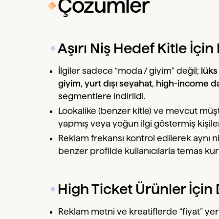
Çözümler
Aşırı Niş Hedef Kitle İç
İlgiler sadece “moda / giyim” değil;
lüks
giyim, yurt dışı seyahat, high-income da
segmentlere indirildi.
Lookalike (benzer kitle) ve mevcut müşter
yapmış veya yoğun ilgi göstermiş kişile
Reklam frekansı kontrol edilerek aynı n
benzer profilde kullanıcılarla temas ku
High Ticket Ürünler İçin 
Reklam metni ve kreatiflerde “fiyat” ye