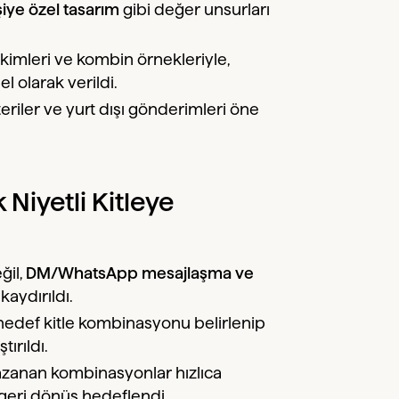
işiye özel tasarım
gibi değer unsurları
kimleri ve kombin örnekleriyle,
 olarak verildi.
eriler ve yurt dışı gönderimleri öne
Niyetli Kitleye
ğil,
DM/WhatsApp mesajlaşma ve
aydırıldı.
 hedef kitle kombinasyonu belirlenip
ırıldı.
azanan kombinasyonlar hızlıca
eri dönüş hedeflendi.