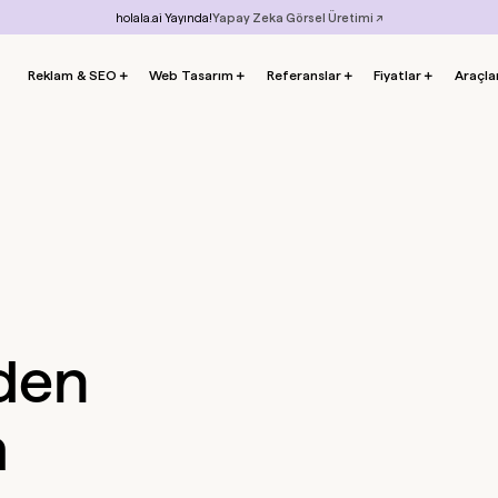
holala.ai Yayında!
Yapay Zeka Görsel Üretimi ↗
Reklam & SEO
＋
Web Tasarım
＋
Referanslar
＋
Fiyatlar
＋
Araçla
nden
m