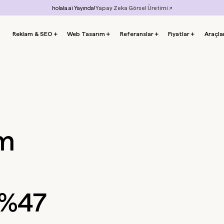
holala.ai Yayında!
Yapay Zeka Görsel Üretimi ↗
Reklam & SEO
＋
Web Tasarım
＋
Referanslar
＋
Fiyatlar
＋
Araçla
am
 %47