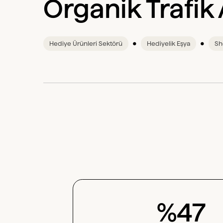
Organik Trafik 
•
•
‍Hediye Ürünleri Sektörü
Hediyelik Eşya
Sh
%47