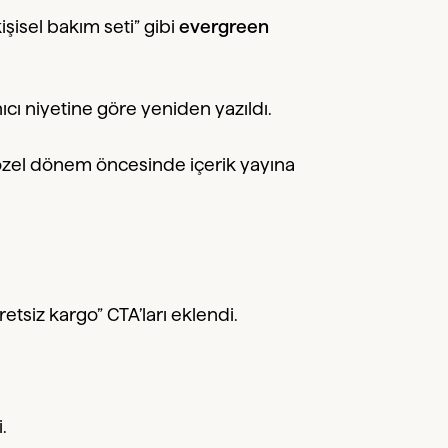
“kişisel bakım seti” gibi
evergreen
ıcı niyetine göre yeniden yazıldı.
 özel dönem öncesinde içerik yayına
etsiz kargo” CTA’ları eklendi.
.