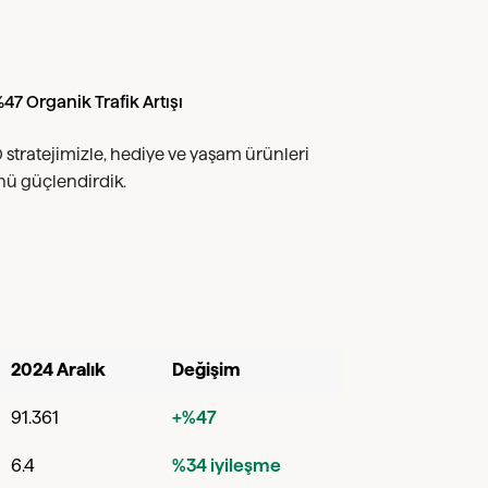
7 Organik Trafik Artışı
stratejimizle, hediye ve yaşam ürünleri
nü güçlendirdik.
2024 Aralık
Değişim
91.361
+%47
6.4
%34 iyileşme