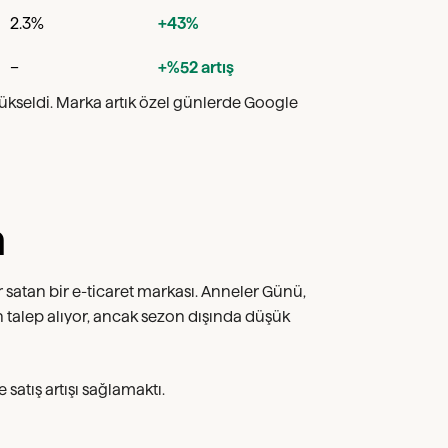
2.3%
+43%
–
+%52 artış
2 yükseldi. Marka artık özel günlerde Google
a
r satan bir e-ticaret markası. Anneler Günü,
 talep alıyor, ancak sezon dışında düşük
satış artışı sağlamaktı.