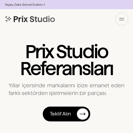
Yapay Zeka Görsel Üretimi ↗
Prix Studio
Referansları
Yıllar içersinde markalarını bize emanet eden
farklı sektörden işletmelerin bir parçası.
Teklif Alın