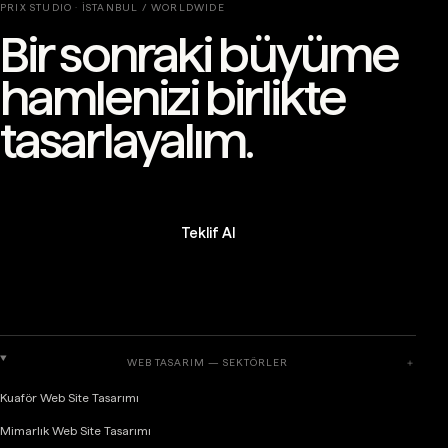
PRIX STUDIO · İSTANBUL / WORLDWIDE
Bir sonraki büyüme
hamlenizi birlikte
tasarlayalım.
Teklif Al
WEB TASARIM — SEKTÖRLER
＋
Kuaför Web Site Tasarımı
Mimarlık Web Site Tasarımı