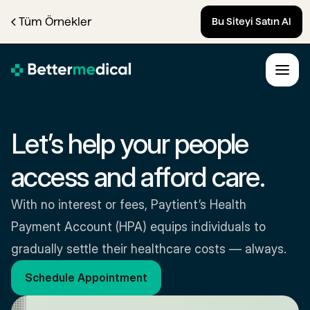
Tüm Örnekler
Bu Siteyi Satın Al